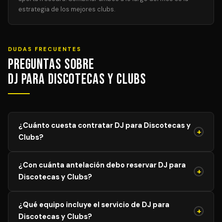
estrategia de los mejores clubs.
DUDAS FRECUENTES
Preguntas sobre
DJ para Discotecas y Clubs
¿Cuánto cuesta contratar DJ para Discotecas y
+
Clubs?
El precio de DJ para Discotecas y Clubs varía según el
¿Con cuánta antelación debo reservar DJ para
aforo, duración y equipamiento necesario. Los precios
+
Discotecas y Clubs?
mostrados son orientativos; solicita tu presupuesto
personalizado y sin compromiso y recibe propuestas de
Para garantizar disponibilidad del mejor profesional,
DJs verificados en menos de 24 horas.
¿Qué equipo incluye el servicio de DJ para
recomendamos reservar con al menos 4–8 semanas de
+
Discotecas y Clubs?
antelación para eventos generales. Para bodas y