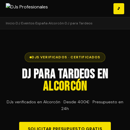
🎵
Inicio
›
DJ Eventos
›
España
›
Alcorcón
›
DJ para Tardeos
DJS VERIFICADOS · CERTIFICADOS
DJ para Tardeos en
Alcorcón
DJs verificados en Alcorcón · Desde 400€ · Presupuesto en
24h
SOLICITAR PRESUPUESTO GRATIS