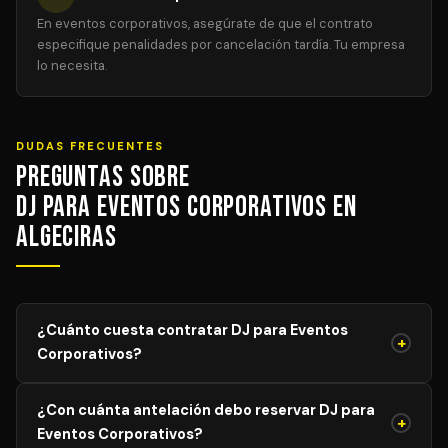
En eventos corporativos, asegúrate de que el contrato
especifique penalidades por cancelación tardía. Tu empresa
lo necesita.
DUDAS FRECUENTES
Preguntas sobre
DJ para Eventos Corporativos en
Algeciras
¿Cuánto cuesta contratar DJ para Eventos
+
Corporativos?
El precio de DJ para Eventos Corporativos varía según el
¿Con cuánta antelación debo reservar DJ para
aforo, duración y equipamiento necesario. Los precios
+
Eventos Corporativos?
mostrados son orientativos; solicita tu presupuesto