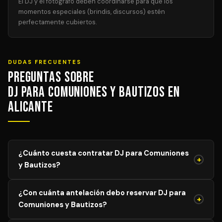
El DJ y el fotógrafo deben coordinarse para que los
momentos especiales (brindis, discursos) estén
perfectamente cubiertos.
DUDAS FRECUENTES
Preguntas sobre
DJ para Comuniones y Bautizos en
Alicante
¿Cuánto cuesta contratar DJ para Comuniones
+
y Bautizos?
El precio de DJ para Comuniones y Bautizos varía según
¿Con cuánta antelación debo reservar DJ para
el aforo, duración y equipamiento necesario. Los precios
+
Comuniones y Bautizos?
mostrados son orientativos; solicita tu presupuesto
personalizado y sin compromiso y recibe propuestas de