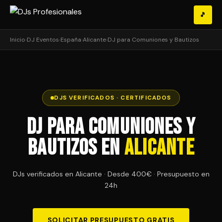
🎵
Inicio
›
DJ Eventos
›
España
›
Alicante
›
DJ para Comuniones y Bautizos
DJS VERIFICADOS · CERTIFICADOS
DJ para Comuniones y
Bautizos en
Alicante
DJs verificados en Alicante · Desde 400€ · Presupuesto en
24h
SOLICITAR PRESUPUESTO GRATIS