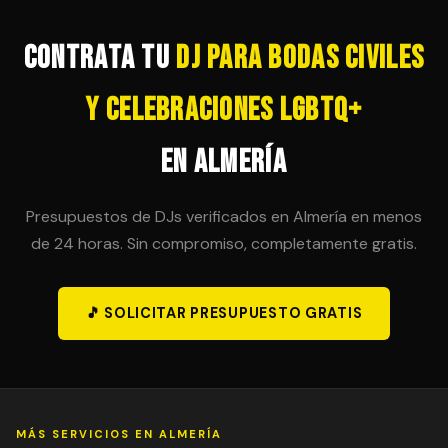
posibilidad en el contrato inicial para evitar sorpresas
de última hora.
Contrata tu
DJ para Bodas Civiles
y Celebraciones LGBTQ+
en Almería
Presupuestos de DJs verificados en Almería en menos
de 24 horas. Sin compromiso, completamente gratis.
🎵 SOLICITAR PRESUPUESTO GRATIS
MÁS SERVICIOS EN ALMERÍA