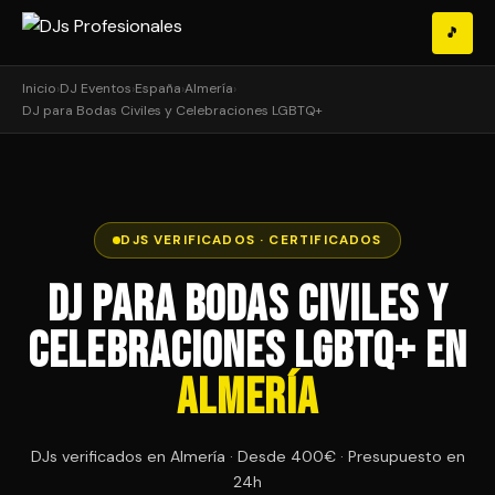
🎵
Inicio
›
DJ Eventos
›
España
›
Almería
›
DJ para Bodas Civiles y Celebraciones LGBTQ+
DJS VERIFICADOS · CERTIFICADOS
DJ para Bodas Civiles y
Celebraciones LGBTQ+ en
Almería
DJs verificados en Almería · Desde 400€ · Presupuesto en
24h