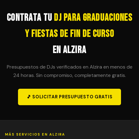
posibilidad en el contrato inicial para evitar sorpresas
de última hora.
Contrata tu
DJ para Graduaciones
y Fiestas de Fin de Curso
en Alzira
Presupuestos de DJs verificados en Alzira en menos de
24 horas. Sin compromiso, completamente gratis.
🎵 SOLICITAR PRESUPUESTO GRATIS
MÁS SERVICIOS EN ALZIRA