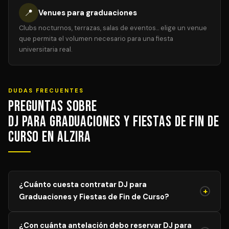
📍
Venues para graduaciones
Clubs nocturnos, terrazas, salas de eventos... elige un venue
que permita el volumen necesario para una fiesta
universitaria real.
DUDAS FRECUENTES
Preguntas sobre
DJ para Graduaciones y Fiestas de Fin de
Curso en Alzira
¿Cuánto cuesta contratar DJ para
+
Graduaciones y Fiestas de Fin de Curso?
El precio de DJ para Graduaciones y Fiestas de Fin de
¿Con cuánta antelación debo reservar DJ para
Curso varía según el aforo, duración y equipamiento