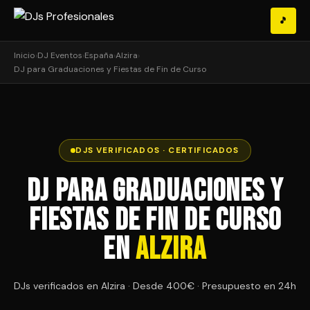
🎵
Inicio
›
DJ Eventos
›
España
›
Alzira
›
DJ para Graduaciones y Fiestas de Fin de Curso
DJS VERIFICADOS · CERTIFICADOS
DJ para Graduaciones y
Fiestas de Fin de Curso
en
Alzira
DJs verificados en Alzira · Desde 400€ · Presupuesto en 24h