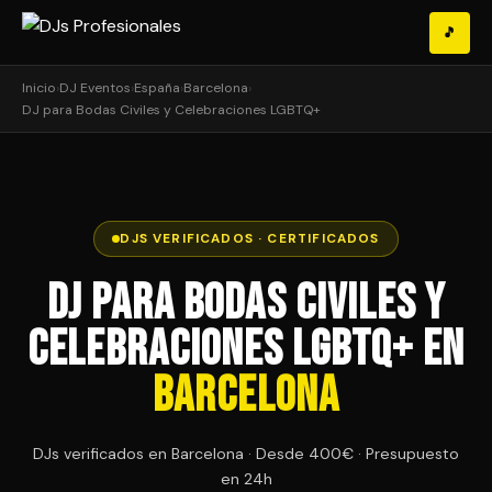
🎵
Inicio
›
DJ Eventos
›
España
›
Barcelona
›
DJ para Bodas Civiles y Celebraciones LGBTQ+
DJS VERIFICADOS · CERTIFICADOS
DJ para Bodas Civiles y
Celebraciones LGBTQ+ en
Barcelona
DJs verificados en Barcelona · Desde 400€ · Presupuesto
en 24h