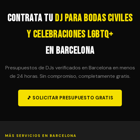
posibilidad en el contrato inicial para evitar sorpresas
de última hora.
Contrata tu
DJ para Bodas Civiles
y Celebraciones LGBTQ+
en Barcelona
Presupuestos de DJs verificados en Barcelona en menos
de 24 horas. Sin compromiso, completamente gratis.
🎵 SOLICITAR PRESUPUESTO GRATIS
MÁS SERVICIOS EN BARCELONA