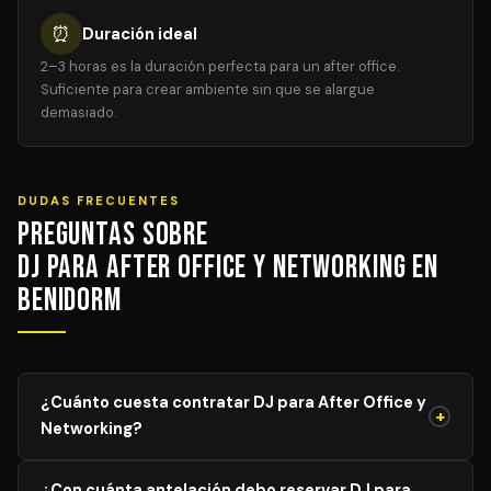
⏰
Duración ideal
2–3 horas es la duración perfecta para un after office.
Suficiente para crear ambiente sin que se alargue
demasiado.
DUDAS FRECUENTES
Preguntas sobre
DJ para After Office y Networking en
Benidorm
¿Cuánto cuesta contratar DJ para After Office y
+
Networking?
El precio de DJ para After Office y Networking varía
¿Con cuánta antelación debo reservar DJ para