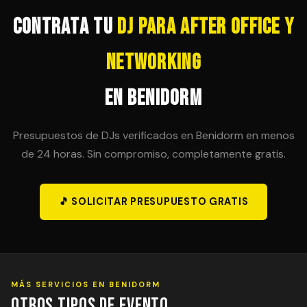
posibilidad en el contrato inicial para evitar sorpresas
de última hora.
Contrata tu
DJ para After Office y
Networking
en Benidorm
Presupuestos de DJs verificados en Benidorm en menos
de 24 horas. Sin compromiso, completamente gratis.
🎵 SOLICITAR PRESUPUESTO GRATIS
MÁS SERVICIOS EN BENIDORM
Otros Tipos de Evento