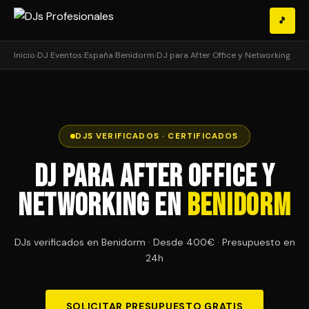
🎵
Inicio
›
DJ Eventos
›
España
›
Benidorm
›
DJ para After Office y Networking
DJS VERIFICADOS · CERTIFICADOS
DJ para After Office y
Networking en
Benidorm
DJs verificados en Benidorm · Desde 400€ · Presupuesto en
24h
SOLICITAR PRESUPUESTO GRATIS