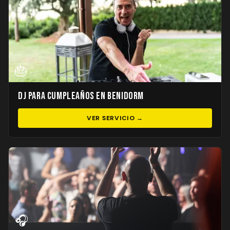
🎂
DJ para Cumpleaños en Benidorm
VER SERVICIO →
🎧