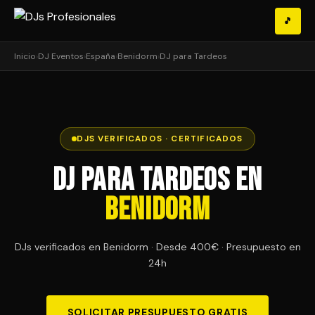
🎵
Inicio
›
DJ Eventos
›
España
›
Benidorm
›
DJ para Tardeos
DJS VERIFICADOS · CERTIFICADOS
DJ para Tardeos en
Benidorm
DJs verificados en Benidorm · Desde 400€ · Presupuesto en
24h
SOLICITAR PRESUPUESTO GRATIS