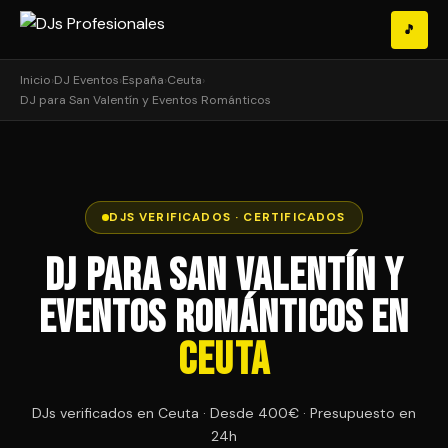
🎵
Inicio
›
DJ Eventos
›
España
›
Ceuta
›
DJ para San Valentín y Eventos Románticos
DJS VERIFICADOS · CERTIFICADOS
DJ para San Valentín y
Eventos Románticos en
Ceuta
DJs verificados en Ceuta · Desde 400€ · Presupuesto en
24h