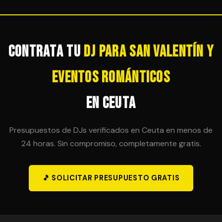
tranquilidad total para el organizador.
sesión en horas adicionales, siempre que sea
técnicamente posible. Es importante acordar esta
posibilidad en el contrato inicial para evitar sorpresas
de última hora.
Contrata tu
DJ para San Valentín y
Eventos Románticos
en Ceuta
Presupuestos de DJs verificados en Ceuta en menos de
24 horas. Sin compromiso, completamente gratis.
🎵 SOLICITAR PRESUPUESTO GRATIS