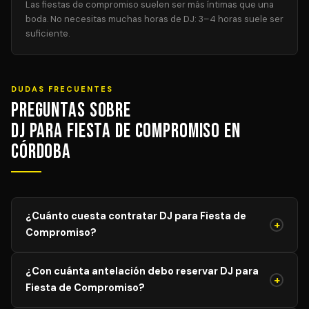
Las fiestas de compromiso suelen ser más íntimas que una
boda. No necesitas muchas horas de DJ: 3–4 horas suele ser
suficiente.
DUDAS FRECUENTES
Preguntas sobre
DJ para Fiesta de Compromiso en
Córdoba
¿Cuánto cuesta contratar DJ para Fiesta de
+
Compromiso?
El precio de DJ para Fiesta de Compromiso varía según
¿Con cuánta antelación debo reservar DJ para
el aforo, duración y equipamiento necesario. Los precios
+
Fiesta de Compromiso?
mostrados son orientativos; solicita tu presupuesto
personalizado y sin compromiso y recibe propuestas de