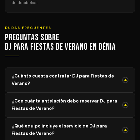
de decibelios.
DUDAS FRECUENTES
Preguntas sobre
DJ para Fiestas de Verano en Dénia
¿Cuánto cuesta contratar DJ para Fiestas de
+
Verano?
El precio de DJ para Fiestas de Verano varía según el
¿Con cuánta antelación debo reservar DJ para
aforo, duración y equipamiento necesario. Los precios
+
Fiestas de Verano?
mostrados son orientativos; solicita tu presupuesto
personalizado y sin compromiso y recibe propuestas de
Para garantizar disponibilidad del mejor profesional,
DJs verificados en menos de 24 horas.
¿Qué equipo incluye el servicio de DJ para
recomendamos reservar con al menos 4–8 semanas de
+
Fiestas de Verano?
antelación para eventos generales. Para bodas y