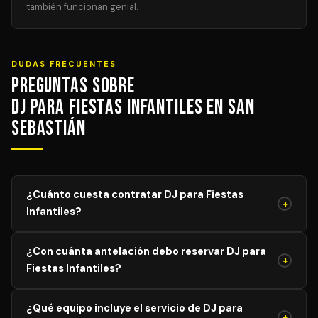
también funcionan genial.
DUDAS FRECUENTES
Preguntas sobre
DJ para Fiestas Infantiles en San
Sebastián
¿Cuánto cuesta contratar DJ para Fiestas
+
Infantiles?
El precio de DJ para Fiestas Infantiles varía según el
¿Con cuánta antelación debo reservar DJ para
aforo, duración y equipamiento necesario. Los precios
+
Fiestas Infantiles?
mostrados son orientativos; solicita tu presupuesto
personalizado y sin compromiso y recibe propuestas de
Para garantizar disponibilidad del mejor profesional,
DJs verificados en menos de 24 horas.
¿Qué equipo incluye el servicio de DJ para
recomendamos reservar con al menos 4–8 semanas de
+