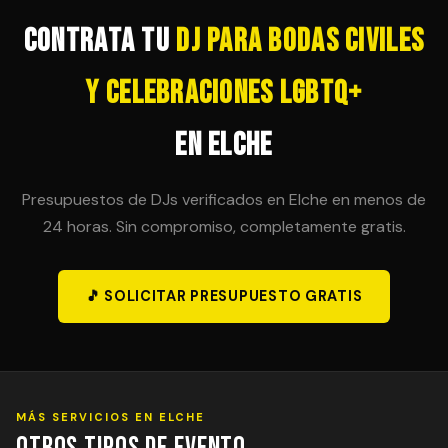
posibilidad en el contrato inicial para evitar sorpresas
de última hora.
Contrata tu
DJ para Bodas Civiles
y Celebraciones LGBTQ+
en Elche
Presupuestos de DJs verificados en Elche en menos de
24 horas. Sin compromiso, completamente gratis.
🎵 SOLICITAR PRESUPUESTO GRATIS
MÁS SERVICIOS EN ELCHE