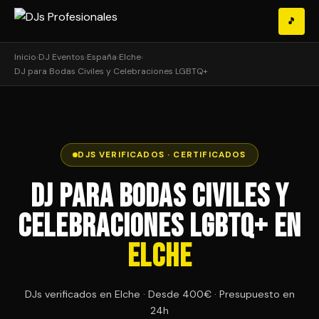
🎵
Inicio
›
DJ Eventos
›
España
›
Elche
›
DJ para Bodas Civiles y Celebraciones LGBTQ+
DJS VERIFICADOS · CERTIFICADOS
DJ para Bodas Civiles y
Celebraciones LGBTQ+ en
Elche
DJs verificados en Elche · Desde 400€ · Presupuesto en
24h