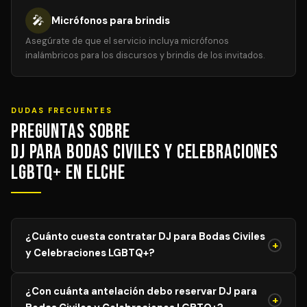
🎤
Micrófonos para brindis
Asegúrate de que el servicio incluya micrófonos
inalámbricos para los discursos y brindis de los invitados.
DUDAS FRECUENTES
Preguntas sobre
DJ para Bodas Civiles y Celebraciones
LGBTQ+ en Elche
¿Cuánto cuesta contratar DJ para Bodas Civiles
+
y Celebraciones LGBTQ+?
El precio de DJ para Bodas Civiles y Celebraciones
¿Con cuánta antelación debo reservar DJ para
LGBTQ+ varía según el aforo, duración y equipamiento
+