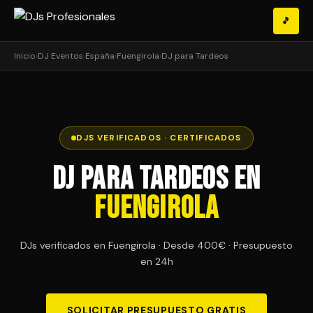
🎵
Inicio
›
DJ Eventos
›
España
›
Fuengirola
›
DJ para Tardeos
DJS VERIFICADOS · CERTIFICADOS
DJ para Tardeos en
Fuengirola
DJs verificados en Fuengirola · Desde 400€ · Presupuesto
en 24h
SOLICITAR PRESUPUESTO GRATIS