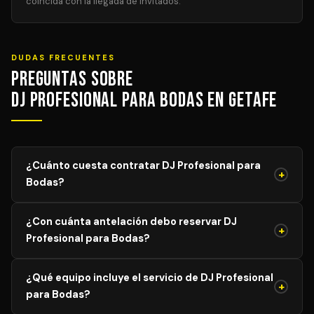
coincida con la llegada de invitados.
DUDAS FRECUENTES
Preguntas sobre
DJ Profesional para Bodas en Getafe
¿Cuánto cuesta contratar DJ Profesional para
+
Bodas?
El precio de DJ Profesional para Bodas varía según el
¿Con cuánta antelación debo reservar DJ
aforo, duración y equipamiento necesario. Los precios
+
Profesional para Bodas?
mostrados son orientativos; solicita tu presupuesto
personalizado y sin compromiso y recibe propuestas de
Para garantizar disponibilidad del mejor profesional,
DJs verificados en menos de 24 horas.
¿Qué equipo incluye el servicio de DJ Profesional
recomendamos reservar con al menos 4–8 semanas de
+
para Bodas?
antelación para eventos generales. Para bodas y