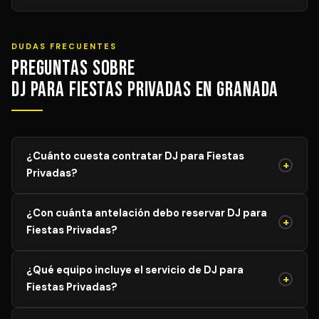
DUDAS FRECUENTES
Preguntas sobre
DJ para Fiestas Privadas en Granada
¿Cuánto cuesta contratar DJ para Fiestas
+
Privadas?
El precio de DJ para Fiestas Privadas varía según el
¿Con cuánta antelación debo reservar DJ para
aforo, duración y equipamiento necesario. Los precios
+
Fiestas Privadas?
mostrados son orientativos; solicita tu presupuesto
personalizado y sin compromiso y recibe propuestas de
Para garantizar disponibilidad del mejor profesional,
DJs verificados en menos de 24 horas.
¿Qué equipo incluye el servicio de DJ para
recomendamos reservar con al menos 4–8 semanas de
+
Fiestas Privadas?
antelación para eventos generales. Para bodas y
eventos en temporada alta (mayo–agosto), lo ideal es
El servicio estándar incluye mesa de mezclas