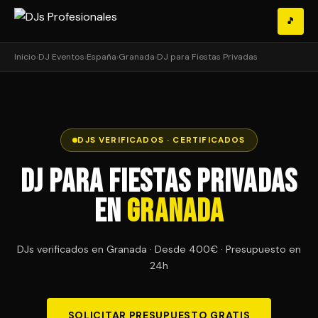
🎵
Inicio
›
DJ Eventos
›
España
›
Granada
›
DJ para Fiestas Privadas
DJS VERIFICADOS · CERTIFICADOS
DJ para Fiestas Privadas
en
Granada
DJs verificados en Granada · Desde 400€ · Presupuesto en
24h
SOLICITAR PRESUPUESTO GRATIS