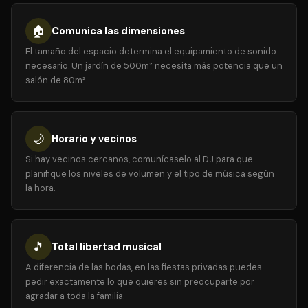
🏠
Comunica las dimensiones
El tamaño del espacio determina el equipamiento de sonido
necesario. Un jardín de 500m² necesita más potencia que un
salón de 80m².
🌙
Horario y vecinos
Si hay vecinos cercanos, comunícaselo al DJ para que
planifique los niveles de volumen y el tipo de música según
la hora.
🎵
Total libertad musical
A diferencia de las bodas, en las fiestas privadas puedes
pedir exactamente lo que quieres sin preocuparte por
agradar a toda la familia.