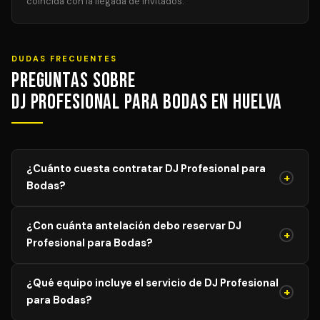
coincida con la llegada de invitados.
DUDAS FRECUENTES
Preguntas sobre
DJ Profesional para Bodas en Huelva
¿Cuánto cuesta contratar DJ Profesional para
+
Bodas?
El precio de DJ Profesional para Bodas varía según el
¿Con cuánta antelación debo reservar DJ
aforo, duración y equipamiento necesario. Los precios
+
Profesional para Bodas?
mostrados son orientativos; solicita tu presupuesto
personalizado y sin compromiso y recibe propuestas de
Para garantizar disponibilidad del mejor profesional,
DJs verificados en menos de 24 horas.
¿Qué equipo incluye el servicio de DJ Profesional
recomendamos reservar con al menos 4–8 semanas de
+
para Bodas?
antelación para eventos generales. Para bodas y