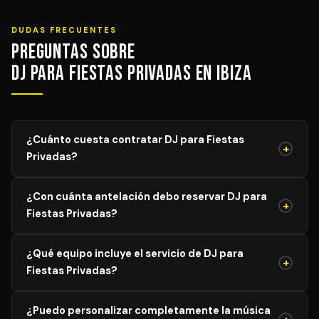
DUDAS FRECUENTES
Preguntas sobre
DJ para Fiestas Privadas en Ibiza
¿Cuánto cuesta contratar DJ para Fiestas
+
Privadas?
El precio de DJ para Fiestas Privadas varía según el
¿Con cuánta antelación debo reservar DJ para
aforo, duración y equipamiento necesario. Los precios
+
Fiestas Privadas?
mostrados son orientativos; solicita tu presupuesto
personalizado y sin compromiso y recibe propuestas de
Para garantizar disponibilidad del mejor profesional,
DJs verificados en menos de 24 horas.
¿Qué equipo incluye el servicio de DJ para
recomendamos reservar con al menos 4–8 semanas de
+
Fiestas Privadas?
antelación para eventos generales. Para bodas y
eventos en temporada alta (mayo–agosto), lo ideal es
El servicio estándar incluye mesa de mezclas
reservar con 3–6 meses antes.
¿Puedo personalizar completamente la música
profesional, sistema de altavoces adaptado al aforo,