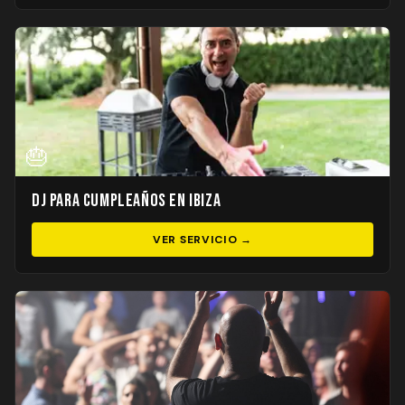
🎂
DJ para Cumpleaños en Ibiza
VER SERVICIO →