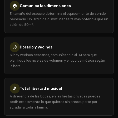
🏠
Comunica las dimensiones
El tamaño del espacio determina el equipamiento de sonido
necesario. Un jardín de 500m² necesita más potencia que un
salón de 80m².
🌙
Horario y vecinos
Si hay vecinos cercanos, comunícaselo al DJ para que
planifique los niveles de volumen y el tipo de música según
la hora.
🎵
Total libertad musical
A diferencia de las bodas, en las fiestas privadas puedes
pedir exactamente lo que quieres sin preocuparte por
agradar a toda la familia.