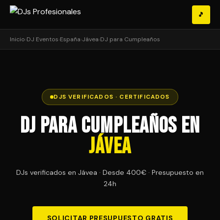
🎵
Inicio
›
DJ Eventos
›
España
›
Jávea
›
DJ para Cumpleaños
DJS VERIFICADOS · CERTIFICADOS
DJ para Cumpleaños en
Jávea
DJs verificados en Jávea · Desde 400€ · Presupuesto en
24h
SOLICITAR PRESUPUESTO GRATIS