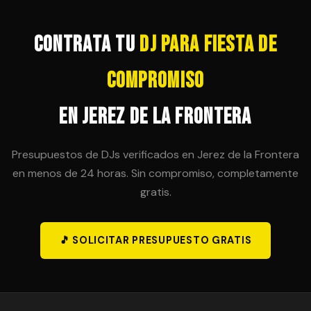
técnicamente posible. Es importante acordar esta
posibilidad en el contrato inicial para evitar sorpresas
de última hora.
Contrata tu
DJ para Fiesta de
Compromiso
en Jerez de la Frontera
Presupuestos de DJs verificados en Jerez de la Frontera
en menos de 24 horas. Sin compromiso, completamente
gratis.
🎵 SOLICITAR PRESUPUESTO GRATIS