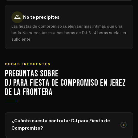
🕰️
No te precipites
Las fiestas de compromiso suelen ser más íntimas que una
boda. No necesitas muchas horas de DJ: 3–4 horas suele ser
suficiente.
DUDAS FRECUENTES
Preguntas sobre
DJ para Fiesta de Compromiso en Jerez
de la Frontera
¿Cuánto cuesta contratar DJ para Fiesta de
+
Compromiso?