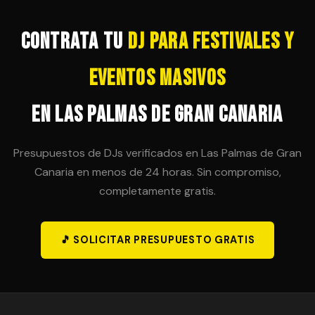
técnicamente posible. Es importante acordar esta
posibilidad en el contrato inicial para evitar sorpresas
de última hora.
Contrata tu
DJ para Festivales y
Eventos Masivos
en Las Palmas de Gran Canaria
Presupuestos de DJs verificados en Las Palmas de Gran
Canaria en menos de 24 horas. Sin compromiso,
completamente gratis.
🎵 SOLICITAR PRESUPUESTO GRATIS