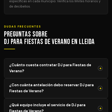
específicas en cada municipio. Verifica los límites horarios y
de decibelios.
DUDAS FRECUENTES
Preguntas sobre
DJ para Fiestas de Verano en Lleida
¿Cuánto cuesta contratar DJ para Fiestas de
+
Verano?
El precio de DJ para Fiestas de Verano varía según el
¿Con cuánta antelación debo reservar DJ para
aforo, duración y equipamiento necesario. Los precios
+
Fiestas de Verano?
mostrados son orientativos; solicita tu presupuesto
personalizado y sin compromiso y recibe propuestas de
Para garantizar disponibilidad del mejor profesional,
DJs verificados en menos de 24 horas.
¿Qué equipo incluye el servicio de DJ para
recomendamos reservar con al menos 4–8 semanas de
+
Fiestas de Verano?