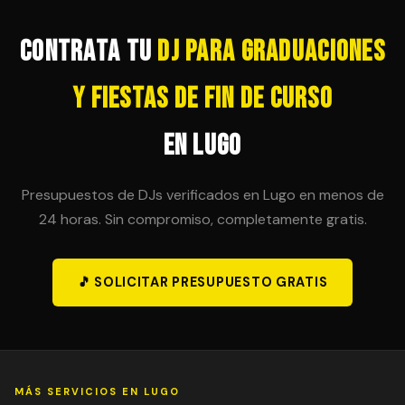
posibilidad en el contrato inicial para evitar sorpresas
de última hora.
Contrata tu
DJ para Graduaciones
y Fiestas de Fin de Curso
en Lugo
Presupuestos de DJs verificados en Lugo en menos de
24 horas. Sin compromiso, completamente gratis.
🎵 SOLICITAR PRESUPUESTO GRATIS
MÁS SERVICIOS EN LUGO