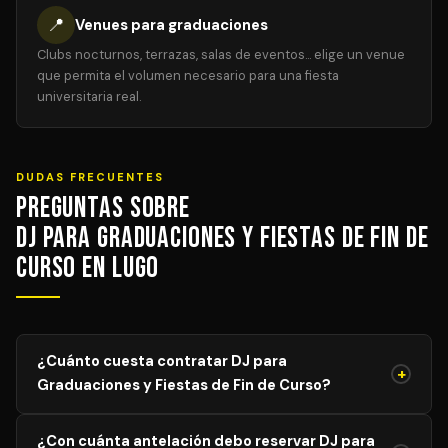
📍
Venues para graduaciones
Clubs nocturnos, terrazas, salas de eventos... elige un venue
que permita el volumen necesario para una fiesta
universitaria real.
DUDAS FRECUENTES
Preguntas sobre
DJ para Graduaciones y Fiestas de Fin de
Curso en Lugo
¿Cuánto cuesta contratar DJ para
+
Graduaciones y Fiestas de Fin de Curso?
El precio de DJ para Graduaciones y Fiestas de Fin de
¿Con cuánta antelación debo reservar DJ para
Curso varía según el aforo, duración y equipamiento