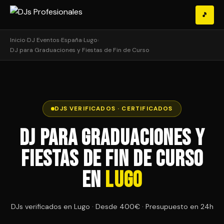
🎵
Inicio
›
DJ Eventos
›
España
›
Lugo
›
DJ para Graduaciones y Fiestas de Fin de Curso
DJS VERIFICADOS · CERTIFICADOS
DJ para Graduaciones y
Fiestas de Fin de Curso
en
Lugo
DJs verificados en Lugo · Desde 400€ · Presupuesto en 24h