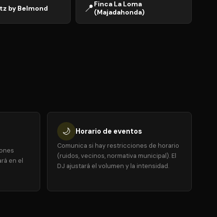
Finca La Loma
📍
itz by Belmond
(Majadahonda)
🌙
Horario de eventos
Comunica si hay restricciones de horario
iones
(ruidos, vecinos, normativa municipal). El
ará en el
DJ ajustará el volumen y la intensidad.