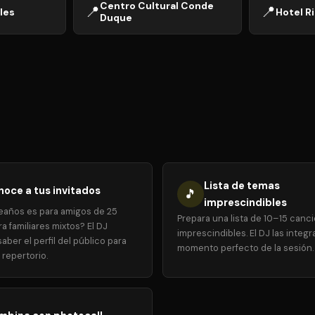
Centro Cultural Conde
📍
📍
les
Hotel R
Duque
Lista de temas
oce a tus invitados
🎵
imprescindibles
eaños es para amigos de 25
Prepara una lista de 10–15 canc
a familiares mixtos? El DJ
imprescindibles. El DJ las integr
aber el perfil del público para
momento perfecto de la sesión.
 repertorio.