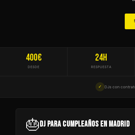
400€
24h
DESDE
RESPUESTA
✓
DJs con contrat
🎂
DJ para Cumpleaños en Madrid