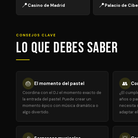
📍
📍
Casino de Madrid
Palacio de Cibe
CONSEJOS CLAVE
Lo que debes saber
🎂
👥
El momento del pastel
Con
Coordina con el DJ el momento exacto de
¿El cumpl
la entrada del pastel. Puede crear un
años o par
momento épico con música dramática o
necesita s
algo divertido.
adaptar el