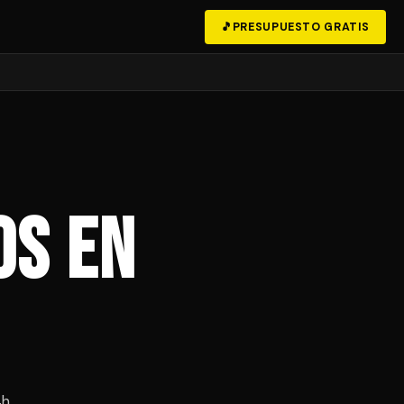
🎵
PRESUPUESTO GRATIS
os en
4h