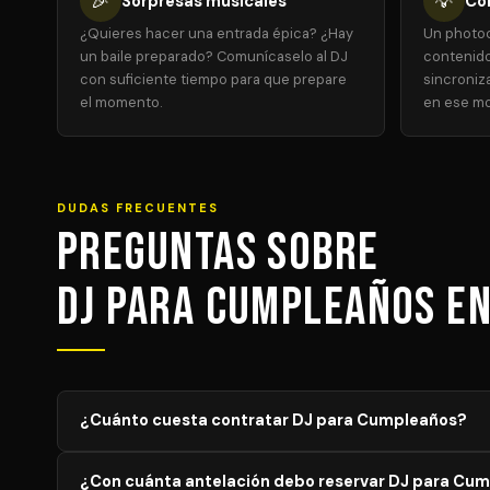
🎉
💡
Sorpresas musicales
Co
¿Quieres hacer una entrada épica? ¿Hay
Un photoc
un baile preparado? Comunícaselo al DJ
contenido
con suficiente tiempo para que prepare
sincroniz
el momento.
en ese m
DUDAS FRECUENTES
Preguntas sobre
DJ para Cumpleaños e
¿Cuánto cuesta contratar DJ para Cumpleaños?
El precio de DJ para Cumpleaños varía según el aforo, 
¿Con cuánta antelación debo reservar DJ para Cu
orientativos; solicita tu presupuesto personalizado y s