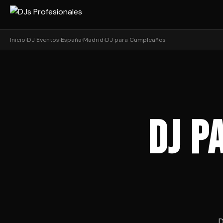
Inicio
›
DJ Eventos
›
España
›
Madrid
›
DJ para Cumpleaños
DJ p
D