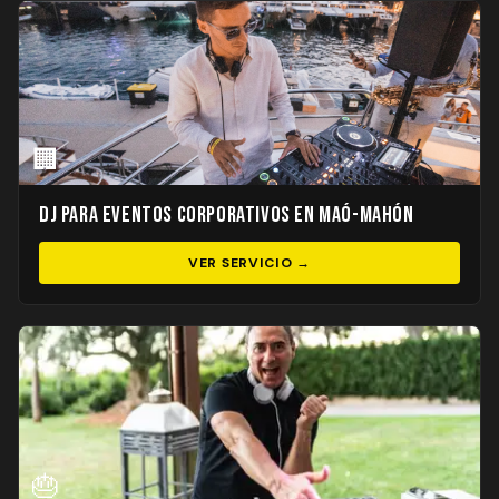
🏢
DJ para Eventos Corporativos en Maó-Mahón
VER SERVICIO →
🎂