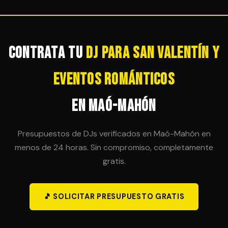
tranquilidad total para el organizador.
sesión en horas adicionales, siempre que sea
técnicamente posible. Es importante acordar esta
posibilidad en el contrato inicial para evitar sorpresas
de última hora.
Contrata tu
DJ para San Valentín y
Eventos Románticos
en Maó-Mahón
Presupuestos de DJs verificados en Maó-Mahón en
menos de 24 horas. Sin compromiso, completamente
gratis.
🎵 SOLICITAR PRESUPUESTO GRATIS