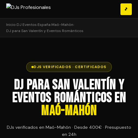
🎵
Inicio
›
DJ Eventos
›
España
›
Maó-Mahón
›
DJ para San Valentín y Eventos Románticos
DJS VERIFICADOS · CERTIFICADOS
DJ para San Valentín y
Eventos Románticos en
Maó-Mahón
DJs verificados en Maó-Mahón · Desde 400€ · Presupuesto
en 24h