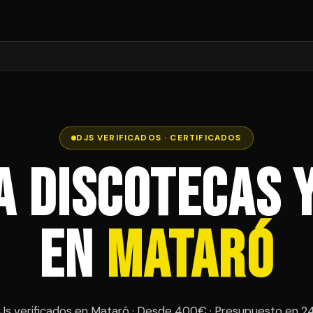
DJS VERIFICADOS · CERTIFICADOS
a Discotecas 
en
Mataró
Js verificados en Mataró · Desde 400€ · Presupuesto en 2