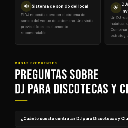
DJs
🔊
Sistema de sonido del local
🌟
inv
El DJ necesita conocer el sistema de
Un DJ res
sonido del venue de antemano. Una visita
habitual; 
previa al local es altamente
Combinar 
recomendable.
estrategia
DUDAS FRECUENTES
Preguntas sobre
DJ para Discotecas y 
¿Cuánto cuesta contratar DJ para Discotecas y Cl