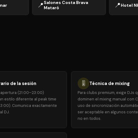
Salones Costa Brava
📍
📍
mar
Hotel N
Mataró
🎚️
ario de la sesión
Técnica de mixing
 apertura (21:00–23:00)
Para clubs premium, exige DJs 
n estilo diferente al peak time
dominen el mixing manual con C
3:00). Comunica exactamente
uso de sincronización automát
al DJ.
ser aceptable en algunos conte
no en todos.