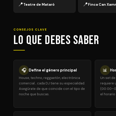
📍
📍
Teatre de Mataró
Finca Can Xam
CONSEJOS CLAVE
Lo que debes saber
🎧
📊
Define el género principal
Hor
House, techno, reggaetón, electrónica
Un set de
comercial... cada DJ tiene su especialidad.
requiere u
Asegúrate de que coincide con el tipo de
(00:00–0
noche que buscas.
el horario 