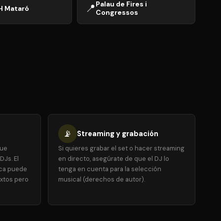
Palau de Fires i
📍
H Mataró
Congressos
📡
Streaming y grabación
que
Si quieres grabar el set o hacer streaming
DJs. El
en directo, asegúrate de que el DJ lo
ica puede
tenga en cuenta para la selección
xtos pero
musical (derechos de autor).