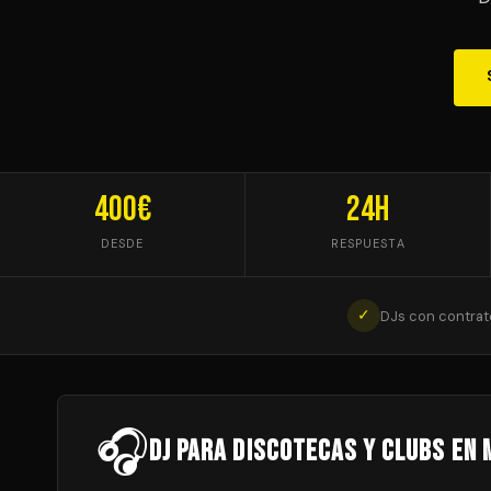
400€
24h
DESDE
RESPUESTA
✓
DJs con contrat
🎧
DJ para Discotecas y Clubs en