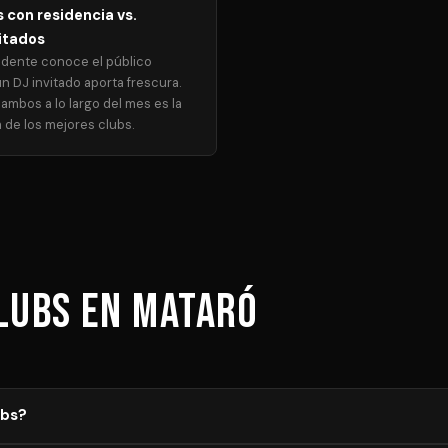
 con residencia vs.
itados
idente conoce el público
un DJ invitado aporta frescura.
ambos a lo largo del mes es la
 de los mejores clubs.
Clubs en Mataró
ubs?