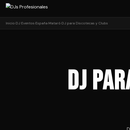
Inicio
›
DJ Eventos
›
España
›
Mataró
›
DJ para Discotecas y Clubs
DJ par
D