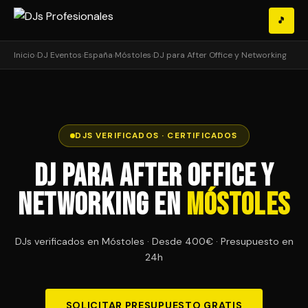
🎵
Inicio
›
DJ Eventos
›
España
›
Móstoles
›
DJ para After Office y Networking
DJS VERIFICADOS · CERTIFICADOS
DJ para After Office y
Networking en
Móstoles
DJs verificados en Móstoles · Desde 400€ · Presupuesto en
24h
SOLICITAR PRESUPUESTO GRATIS