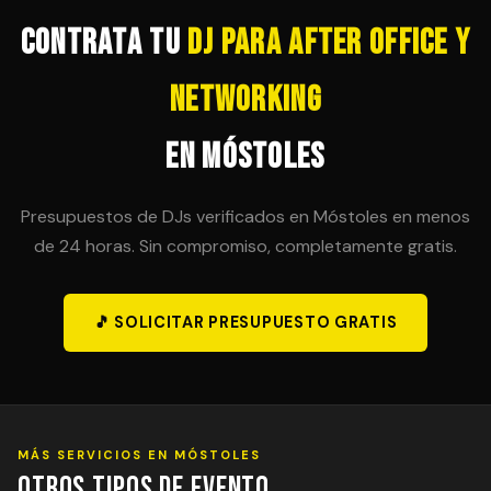
posibilidad en el contrato inicial para evitar sorpresas
de última hora.
Contrata tu
DJ para After Office y
Networking
en Móstoles
Presupuestos de DJs verificados en Móstoles en menos
de 24 horas. Sin compromiso, completamente gratis.
🎵 SOLICITAR PRESUPUESTO GRATIS
MÁS SERVICIOS EN MÓSTOLES
Otros Tipos de Evento