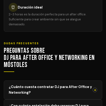
⏰
Duración ideal
2–3 horas es la duración perfecta para un after office.
Suficiente para crear ambiente sin que se alargue
demasiado.
DUDAS FRECUENTES
Preguntas sobre
DJ para After Office y Networking en
Móstoles
¿Cuánto cuesta contratar DJ para After Office y
+
Networking?
El precio de DJ para After Office y Networking varía
¿Con cuánta antelación debo reservar DJ para