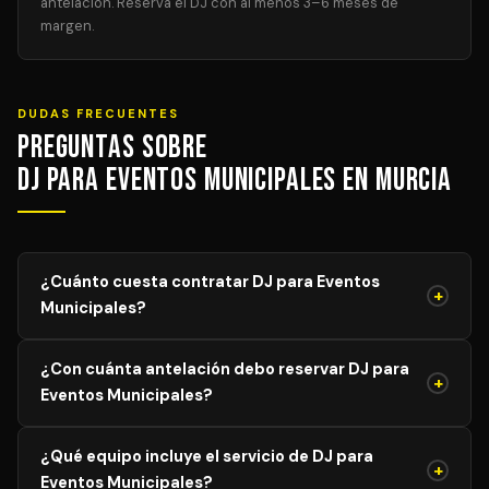
antelación. Reserva el DJ con al menos 3–6 meses de
margen.
DUDAS FRECUENTES
Preguntas sobre
DJ para Eventos Municipales en Murcia
¿Cuánto cuesta contratar DJ para Eventos
+
Municipales?
El precio de DJ para Eventos Municipales varía según el
¿Con cuánta antelación debo reservar DJ para
aforo, duración y equipamiento necesario. Los precios
+
Eventos Municipales?
mostrados son orientativos; solicita tu presupuesto
personalizado y sin compromiso y recibe propuestas de
Para garantizar disponibilidad del mejor profesional,
DJs verificados en menos de 24 horas.
¿Qué equipo incluye el servicio de DJ para
recomendamos reservar con al menos 4–8 semanas de
+
Eventos Municipales?
antelación para eventos generales. Para bodas y