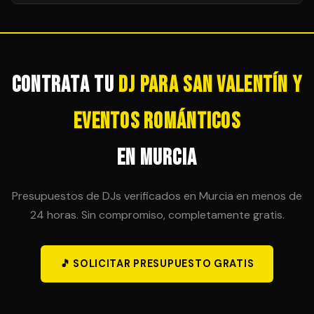
cancelación y cobertura ante incidencias, garantizando
La mayoría de DJs ofrecen la posibilidad de ampliar la
tranquilidad total para el organizador.
sesión en horas adicionales, siempre que sea
técnicamente posible. Es importante acordar esta
posibilidad en el contrato inicial para evitar sorpresas
de última hora.
Contrata tu
DJ para San Valentín y
Eventos Románticos
en Murcia
Presupuestos de DJs verificados en Murcia en menos de
24 horas. Sin compromiso, completamente gratis.
🎵 SOLICITAR PRESUPUESTO GRATIS