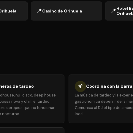
Hotel B
📍
📍
Orihuela
Casino de Orihuela
Orihuel
🍹
neros de tardeo
Coordina con la barra
rohouse, nu-disco, deep house
La música de tardeo y la experi
bossa nova y chill: el tardeo
gastronómica deben ir de la ma
eros propios que no funcionan
Comunica al DJ el tipo de ambie
b nocturno.
local.