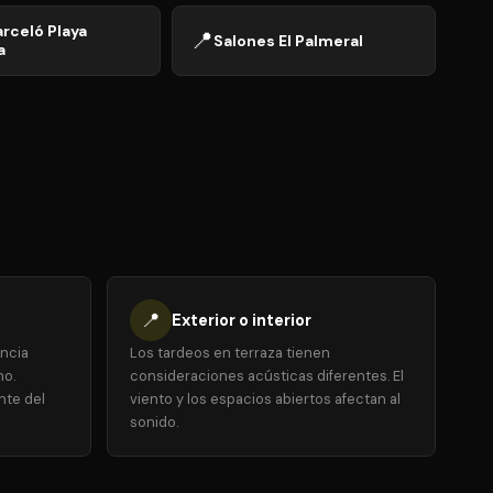
arceló Playa
📍
Salones El Palmeral
a
📍
Exterior o interior
encia
Los tardeos en terraza tienen
no.
consideraciones acústicas diferentes. El
nte del
viento y los espacios abiertos afectan al
sonido.