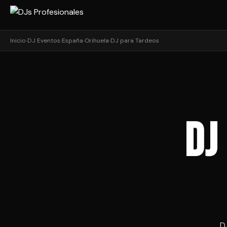
Inicio
›
DJ Eventos
›
España
›
Orihuela
›
DJ para Tardeos
DJ
D