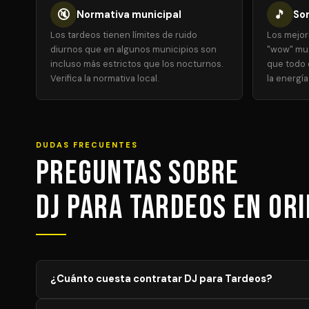
🔇
🎵
Normativa municipal
Sor
Los tardeos tienen límites de ruido
Los mejor
diurnos que en algunos municipios son
"wow" mus
incluso más estrictos que los nocturnos.
que todo 
Verifica la normativa local.
la energía
DUDAS FRECUENTES
Preguntas sobre
DJ para Tardeos en Or
¿Cuánto cuesta contratar DJ para Tardeos?
El precio de DJ para Tardeos varía según el aforo, durac