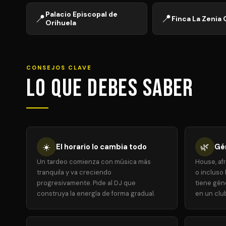
Palacio Episcopal de
📍
📍
Finca La Zenia 
Orihuela
CONSEJOS CLAVE
Lo que debes saber
☀️
🌿
El horario lo cambia todo
Gé
Un tardeo comienza con música más
House, af
tranquila y va creciendo
o incluso 
progresivamente. Pide al DJ que
tiene gén
construya la energía de forma gradual.
en un clu