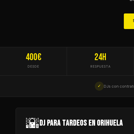
400€
24h
DESDE
RESPUESTA
✓
DJs con contrat
🌇
DJ para Tardeos en Orihuela