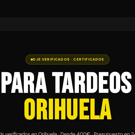
DJS VERIFICADOS · CERTIFICADOS
 para Tardeos
Orihuela
Js verificados en Orihuela · Desde 400€ · Presupuesto en 2