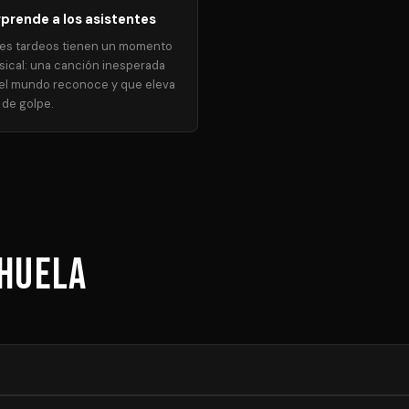
prende a los asistentes
es tardeos tienen un momento
ical: una canción inesperada
el mundo reconoce y que eleva
 de golpe.
ihuela
ión y equipamiento necesario. Los precios mostrados son orientativo