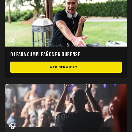
🎂
DJ para Cumpleaños en Ourense
VER SERVICIO →
🎧