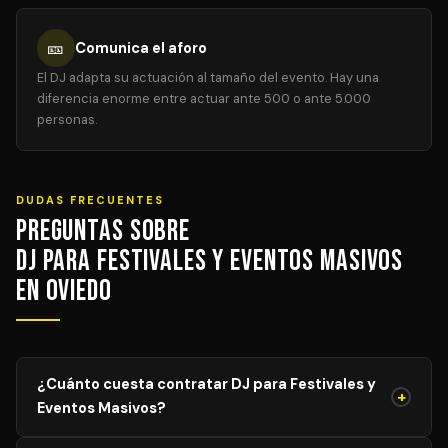
🎫
Comunica el aforo
El DJ adapta su actuación al tamaño del evento. Hay una
diferencia enorme entre actuar ante 500 o ante 5.000
personas.
DUDAS FRECUENTES
Preguntas sobre
DJ para Festivales y Eventos Masivos
en Oviedo
¿Cuánto cuesta contratar DJ para Festivales y
+
Eventos Masivos?
El precio de DJ para Festivales y Eventos Masivos varía