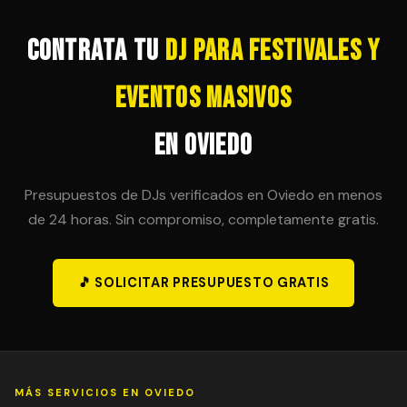
posibilidad en el contrato inicial para evitar sorpresas
de última hora.
Contrata tu
DJ para Festivales y
Eventos Masivos
en Oviedo
Presupuestos de DJs verificados en Oviedo en menos
de 24 horas. Sin compromiso, completamente gratis.
🎵 SOLICITAR PRESUPUESTO GRATIS
MÁS SERVICIOS EN OVIEDO