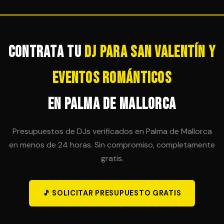
tranquilidad total para el organizador.
sesión en horas adicionales, siempre que sea
técnicamente posible. Es importante acordar esta
posibilidad en el contrato inicial para evitar sorpresas
de última hora.
Contrata tu
DJ para San Valentín y
Eventos Románticos
en Palma de Mallorca
Presupuestos de DJs verificados en Palma de Mallorca
en menos de 24 horas. Sin compromiso, completamente
gratis.
🎵 SOLICITAR PRESUPUESTO GRATIS