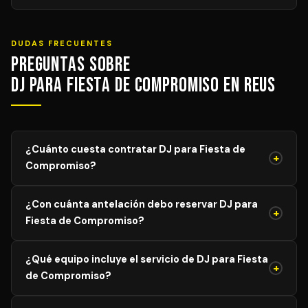
DUDAS FRECUENTES
Preguntas sobre
DJ para Fiesta de Compromiso en Reus
¿Cuánto cuesta contratar DJ para Fiesta de
+
Compromiso?
El precio de DJ para Fiesta de Compromiso varía según
¿Con cuánta antelación debo reservar DJ para
el aforo, duración y equipamiento necesario. Los precios
+
Fiesta de Compromiso?
mostrados son orientativos; solicita tu presupuesto
personalizado y sin compromiso y recibe propuestas de
Para garantizar disponibilidad del mejor profesional,
DJs verificados en menos de 24 horas.
¿Qué equipo incluye el servicio de DJ para Fiesta
recomendamos reservar con al menos 4–8 semanas de
+
de Compromiso?
antelación para eventos generales. Para bodas y
eventos en temporada alta (mayo–agosto), lo ideal es
El servicio estándar incluye mesa de mezclas