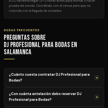
El DJ necesita llegar 1,5–2 horas antes para montar y hacer
prueba de sonido. Coordínalo con el venue para que no
coincida con la llegada de invitados.
DUDAS FRECUENTES
Preguntas sobre
DJ Profesional para Bodas en
Salamanca
¿Cuánto cuesta contratar DJ Profesional para
+
Bodas?
El precio de DJ Profesional para Bodas varía según el
¿Con cuánta antelación debo reservar DJ
aforo, duración y equipamiento necesario. Los precios
+
Profesional para Bodas?
mostrados son orientativos; solicita tu presupuesto
personalizado y sin compromiso y recibe propuestas de