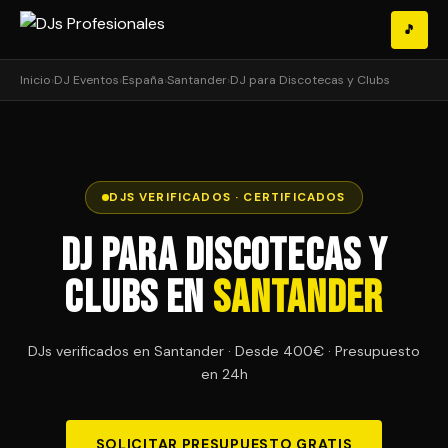
🎵
Inicio
›
DJ Eventos
›
España
›
Santander
›
DJ para Discotecas y Clubs
DJS VERIFICADOS · CERTIFICADOS
DJ para Discotecas y
Clubs en
Santander
DJs verificados en Santander · Desde 400€ · Presupuesto
en 24h
SOLICITAR PRESUPUESTO GRATIS