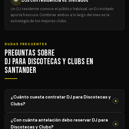
🌟
DJs con residencia vs. invitados
Un DJ residente conoce el público habitual; un DJ invitado
aporta frescura. Combinar ambos a lo largo del mes es la
estrategia de los mejores clubs.
DUDAS FRECUENTES
Preguntas sobre
DJ para Discotecas y Clubs en
Santander
¿Cuánto cuesta contratar DJ para Discotecas y
+
Clubs?
El precio de DJ para Discotecas y Clubs varía según el
¿Con cuánta antelación debo reservar DJ para
aforo, duración y equipamiento necesario. Los precios
+
Discotecas y Clubs?
mostrados son orientativos; solicita tu presupuesto