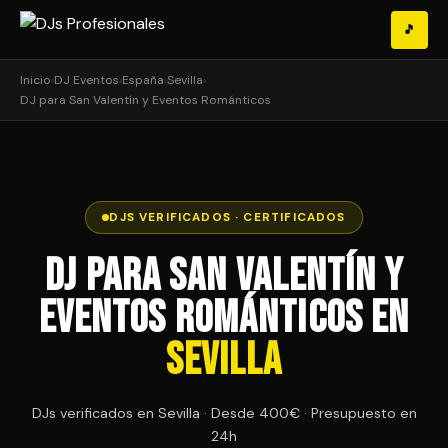
🎵
Inicio
›
DJ Eventos
›
España
›
Sevilla
›
DJ para San Valentín y Eventos Románticos
DJS VERIFICADOS · CERTIFICADOS
DJ para San Valentín y
Eventos Románticos en
Sevilla
DJs verificados en Sevilla · Desde 400€ · Presupuesto en
24h