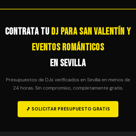
tranquilidad total para el organizador.
sesión en horas adicionales, siempre que sea
técnicamente posible. Es importante acordar esta
posibilidad en el contrato inicial para evitar sorpresas
de última hora.
Contrata tu
DJ para San Valentín y
Eventos Románticos
en Sevilla
Presupuestos de DJs verificados en Sevilla en menos de
24 horas. Sin compromiso, completamente gratis.
🎵 SOLICITAR PRESUPUESTO GRATIS