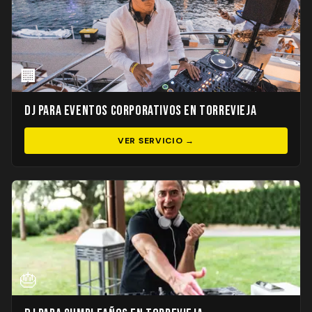
🏢
DJ para Eventos Corporativos en Torrevieja
VER SERVICIO →
🎂