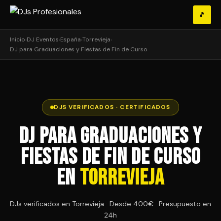
🎵
Inicio
›
DJ Eventos
›
España
›
Torrevieja
›
DJ para Graduaciones y Fiestas de Fin de Curso
DJS VERIFICADOS · CERTIFICADOS
DJ para Graduaciones y
Fiestas de Fin de Curso
en
Torrevieja
DJs verificados en Torrevieja · Desde 400€ · Presupuesto en
24h