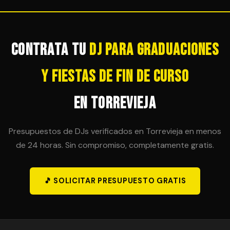
tranquilidad total para el organizador.
sesión en horas adicionales, siempre que sea
técnicamente posible. Es importante acordar esta
posibilidad en el contrato inicial para evitar sorpresas
de última hora.
Contrata tu
DJ para Graduaciones
y Fiestas de Fin de Curso
en Torrevieja
Presupuestos de DJs verificados en Torrevieja en menos
de 24 horas. Sin compromiso, completamente gratis.
🎵 SOLICITAR PRESUPUESTO GRATIS