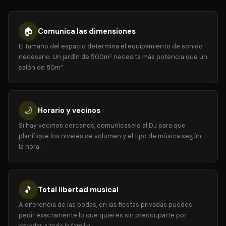
🏠
Comunica las dimensiones
El tamaño del espacio determina el equipamiento de sonido
necesario. Un jardín de 500m² necesita más potencia que un
salón de 80m².
🌙
Horario y vecinos
Si hay vecinos cercanos, comunícaselo al DJ para que
planifique los niveles de volumen y el tipo de música según
la hora.
🎵
Total libertad musical
A diferencia de las bodas, en las fiestas privadas puedes
pedir exactamente lo que quieres sin preocuparte por
agradar a toda la familia.