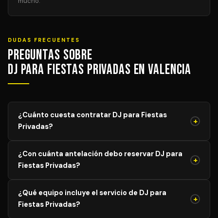
mucho.
DUDAS FRECUENTES
Preguntas sobre
DJ para Fiestas Privadas en Valencia
¿Cuánto cuesta contratar DJ para Fiestas
+
Privadas?
El precio de DJ para Fiestas Privadas varía según el
¿Con cuánta antelación debo reservar DJ para
aforo, duración y equipamiento necesario. Los precios
+
Fiestas Privadas?
mostrados son orientativos; solicita tu presupuesto
personalizado y sin compromiso y recibe propuestas de
Para garantizar disponibilidad del mejor profesional,
DJs verificados en menos de 24 horas.
¿Qué equipo incluye el servicio de DJ para
recomendamos reservar con al menos 4–8 semanas de
+
Fiestas Privadas?
antelación para eventos generales. Para bodas y