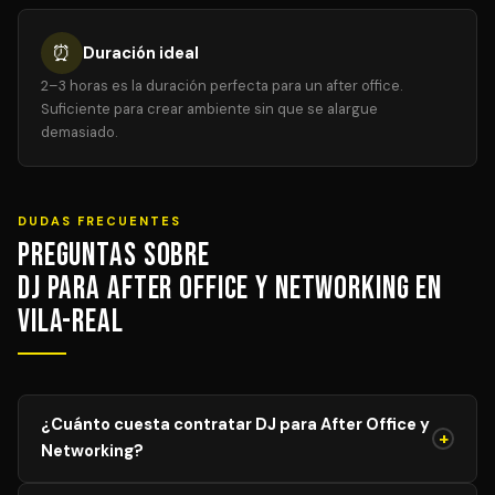
⏰
Duración ideal
2–3 horas es la duración perfecta para un after office.
Suficiente para crear ambiente sin que se alargue
demasiado.
DUDAS FRECUENTES
Preguntas sobre
DJ para After Office y Networking en
Vila-real
¿Cuánto cuesta contratar DJ para After Office y
+
Networking?
El precio de DJ para After Office y Networking varía