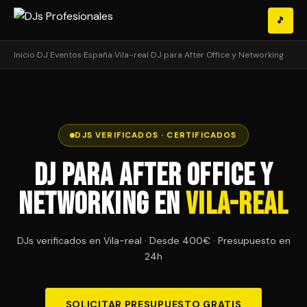
🎵
Inicio
›
DJ Eventos
›
España
›
Vila-real
›
DJ para After Office y Networking
DJS VERIFICADOS · CERTIFICADOS
DJ para After Office y
Networking en
Vila-real
DJs verificados en Vila-real · Desde 400€ · Presupuesto en
24h
SOLICITAR PRESUPUESTO GRATIS