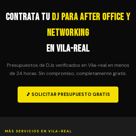
posibilidad en el contrato inicial para evitar sorpresas
de última hora.
Contrata tu
DJ para After Office y
Networking
en Vila-real
Presupuestos de DJs verificados en Vila-real en menos
de 24 horas. Sin compromiso, completamente gratis.
🎵 SOLICITAR PRESUPUESTO GRATIS
MÁS SERVICIOS EN VILA-REAL