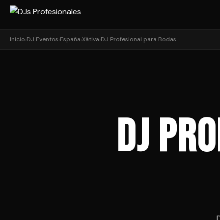
Inicio
›
DJ Eventos
›
España
›
Xàtiva
›
DJ Profesional para Bodas
DJ Pro
D