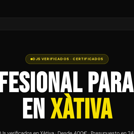
DJS VERIFICADOS · CERTIFICADOS
fesional par
en
Xàtiva
Js verificados en Xàtiva · Desde 400€ · Presupuesto en 2