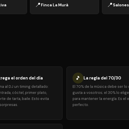
📍
📍
iva
Finca La Murà
Salones
🎵
rega el orden del día
La regla del 70/30
a al DJ un timing detallado:
El 70% de la música debe ser lo
trada, cóctel, primer plato,
gusta a vosotros; el 30% lo elige
rte de tarta, baile. Esto evita
para mantener la energía. Es el e
sorpresas.
perfecto.