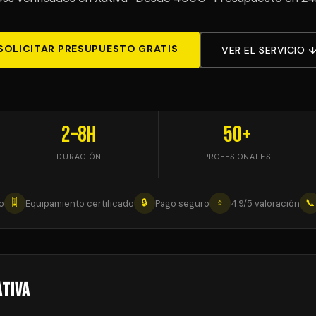
SOLICITAR PRESUPUESTO GRATIS
VER EL SERVICIO 
2–8h
50+
DURACIÓN
PROFESIONALES
🎚
🔒
⭐
📞
o
Equipamiento certificado
Pago seguro
4.9/5 valoración
àtiva