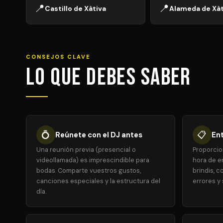
📍
📍
Castillo de Xàtiva
Alameda de Xàt
CONSEJOS CLAVE
Lo que debes saber
💍
📋
Reúnete con el DJ antes
Ent
Una reunión previa (presencial o
Proporcion
videollamada) es imprescindible para
hora de en
bodas. Comparte vuestros gustos,
brindis, co
canciones especiales y la estructura del
errores y 
día.