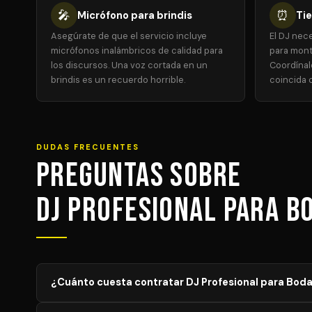
🎤
⏰
Micrófono para brindis
Ti
Asegúrate de que el servicio incluye
El DJ nece
micrófonos inalámbricos de calidad para
para mont
los discursos. Una voz cortada en un
Coordínal
brindis es un recuerdo horrible.
coincida c
DUDAS FRECUENTES
Preguntas sobre
DJ Profesional para B
¿Cuánto cuesta contratar DJ Profesional para Bod
El precio de DJ Profesional para Bodas varía según el a