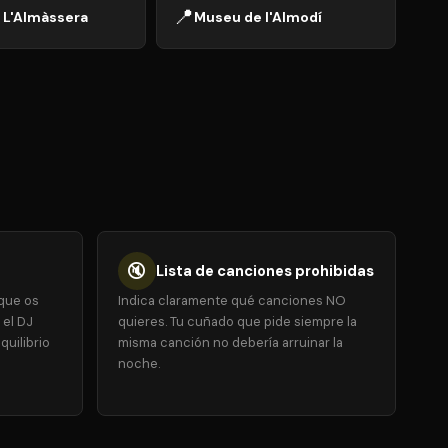
📍
 L'Almàssera
Museu de l'Almodí
🔇
Lista de canciones prohibidas
 que os
Indica claramente qué canciones NO
 el DJ
quieres. Tu cuñado que pide siempre la
quilibrio
misma canción no debería arruinar la
noche.