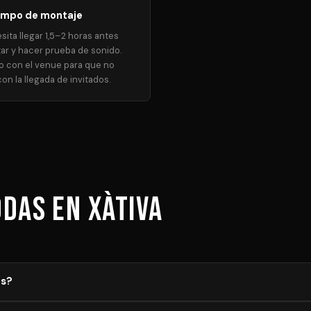
empo de montaje
sita llegar 1,5–2 horas antes
ar y hacer prueba de sonido.
o con el venue para que no
on la llegada de invitados.
odas en Xàtiva
as?
foro, duración y equipamiento necesario. Los precios mostrados son