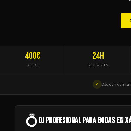
400€
24h
DESDE
RESPUESTA
✓
DJs con contrat
💍
DJ Profesional para Bodas en X