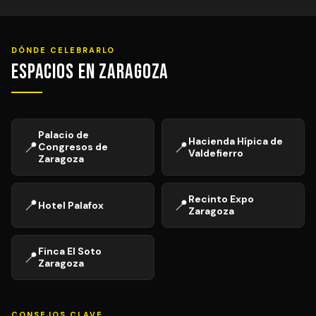
DÓNDE CELEBRARLO
Espacios en Zaragoza
Palacio de
Hacienda Hípica de
📍
📍
Congresos de
Valdefierro
Zaragoza
Recinto Expo
📍
📍
Hotel Palafox
Zaragoza
Finca El Soto
📍
Zaragoza
CONSEJOS CLAVE