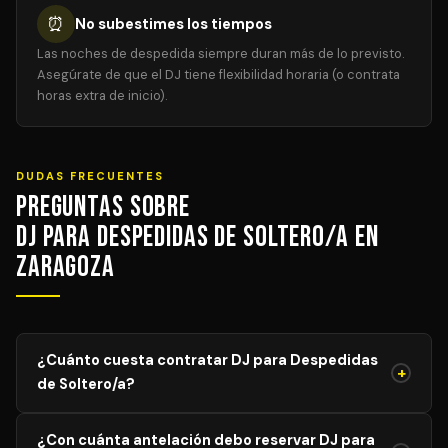
⏰
No subestimes los tiempos
Las noches de despedida siempre duran más de lo previsto.
Asegúrate de que el DJ tiene flexibilidad horaria (o contrata
horas extra de inicio).
DUDAS FRECUENTES
Preguntas sobre
DJ para Despedidas de Soltero/a en
Zaragoza
¿Cuánto cuesta contratar DJ para Despedidas
+
de Soltero/a?
El precio de DJ para Despedidas de Soltero/a varía
¿Con cuánta antelación debo reservar DJ para
según el aforo, duración y equipamiento necesario. Los