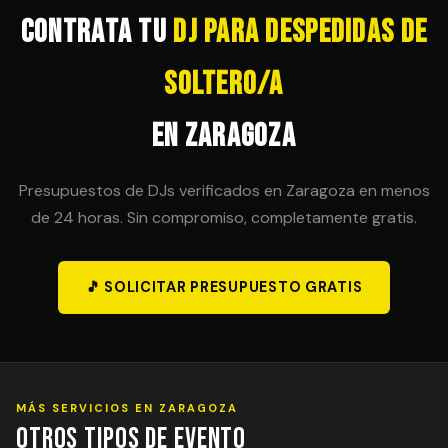
de última hora.
Contrata tu
DJ para Despedidas de
Soltero/a
en Zaragoza
Presupuestos de DJs verificados en Zaragoza en menos
de 24 horas. Sin compromiso, completamente gratis.
🎵 SOLICITAR PRESUPUESTO GRATIS
MÁS SERVICIOS EN ZARAGOZA
Otros Tipos de Evento