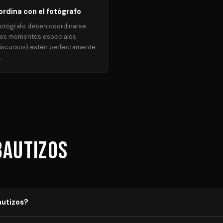
rdina con el fotógrafo
l fotógrafo deben coordinarse
los momentos especiales
 discursos) estén perfectamente
.
Bautizos
autizos?
el aforo, duración y equipamiento necesario. Los precios mostrado