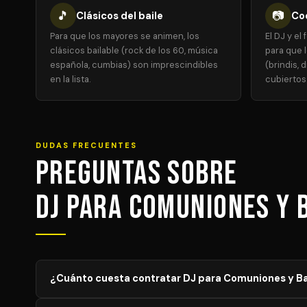
🎵
📷
Clásicos del baile
Coo
Para que los mayores se animen, los
El DJ y e
clásicos bailable (rock de los 60, música
para que 
española, cumbias) son imprescindibles
(brindis,
en la lista.
cubiertos
DUDAS FRECUENTES
Preguntas sobre
DJ para Comuniones y 
¿Cuánto cuesta contratar DJ para Comuniones y B
El precio de DJ para Comuniones y Bautizos varía según 