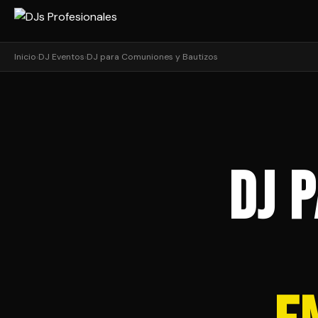
Inicio
›
DJ Eventos
›
DJ para Comuniones y Bautizos
DJ 