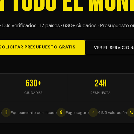
n Todo el Mun
DJs verificados · 17 países · 630+ ciudades · Presupuesto 
SOLICITAR PRESUPUESTO GRATIS
VER EL SERVICIO 
630+
24h
CIUDADES
RESPUESTA
🎚
🔒
⭐
📞
o
Equipamiento certificado
Pago seguro
4.9/5 valoración