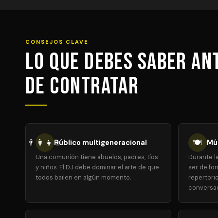
CONSEJOS CLAVE
Lo que debes saber an
de contratar
👨‍👩‍👧‍👦
🍽️
Público multigeneracional
Mú
Una comunión tiene abuelos, padres, tíos
Durante l
y niños. El DJ debe dominar el arte de que
ser de fon
todos bailen en algún momento.
repertori
conversac