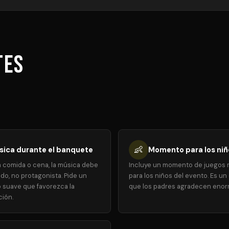
tes
👶
sica durante el banquete
Momento para los niñ
a comida o cena, la música debe
Incluye un momento de juegos 
do, no protagonista. Pide un
para los niños del evento. Es un 
o suave que favorezca la
que los padres agradecen eno
ión.