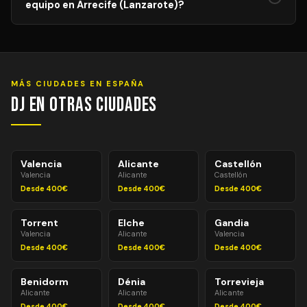
equipo en Arrecife (Lanzarote)?
la reunión previa para garantizar la coherencia musical y
evitar interrupciones durante la sesión.
Entre 1 y 2 horas antes del evento para equipos
estándar. Para equipos avanzados (pantallas LED,
efectos especiales, múltiples sistemas de PA) pueden
necesitarse 2–3 horas. Montaje y desmontaje siempre
MÁS CIUDADES EN ESPAÑA
incluidos en el precio.
DJ en Otras Ciudades
Valencia
Alicante
Castellón
Valencia
Alicante
Castellón
Desde 400€
Desde 400€
Desde 400€
Torrent
Elche
Gandia
Valencia
Alicante
Valencia
Desde 400€
Desde 400€
Desde 400€
Benidorm
Dénia
Torrevieja
Alicante
Alicante
Alicante
Desde 400€
Desde 400€
Desde 400€