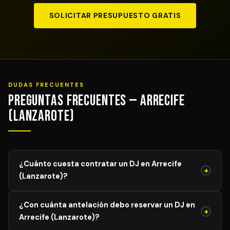
SOLICITAR PRESUPUESTO GRATIS
DUDAS FRECUENTES
Preguntas Frecuentes — Arrecife
(Lanzarote)
¿Cuánto cuesta contratar un DJ en Arrecife
+
(Lanzarote)?
El precio de un DJ profesional en Arrecife (Lanzarote)
¿Con cuánta antelación debo reservar un DJ en
varía según el tipo de evento, duración y equipamiento
+
Arrecife (Lanzarote)?
requerido. Los servicios comienzan desde 400€ € para