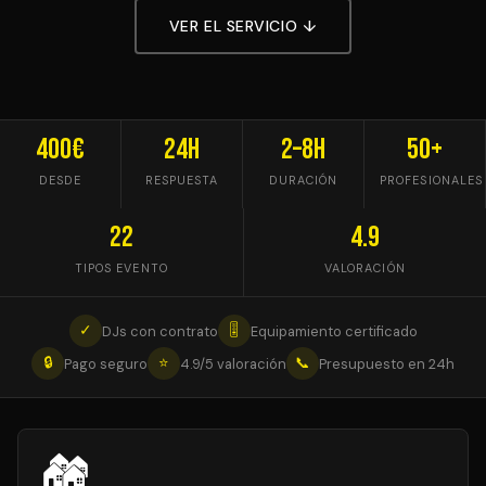
VER EL SERVICIO ↓
400€
24h
2–8h
50+
DESDE
RESPUESTA
DURACIÓN
PROFESIONALES
22
4.9
TIPOS EVENTO
VALORACIÓN
✓
🎚
DJs con contrato
Equipamiento certificado
🔒
⭐
📞
Pago seguro
4.9/5 valoración
Presupuesto en 24h
🏘️