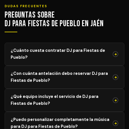
DUDAS FRECUENTES
Preguntas sobre
DJ para Fiestas de Pueblo en Jaén
¿Cuánto cuesta contratar DJ para Fiestas de
+
Pueblo?
El precio de DJ para Fiestas de Pueblo varía según el
¿Con cuánta antelación debo reservar DJ para
aforo, duración y equipamiento necesario. Los precios
+
Fiestas de Pueblo?
mostrados son orientativos; solicita tu presupuesto
personalizado y sin compromiso y recibe propuestas de
Para garantizar disponibilidad del mejor profesional,
DJs verificados en menos de 24 horas.
¿Qué equipo incluye el servicio de DJ para
recomendamos reservar con al menos 4–8 semanas de
+
Fiestas de Pueblo?
antelación para eventos generales. Para bodas y
eventos en temporada alta (mayo–agosto), lo ideal es
El servicio estándar incluye mesa de mezclas
reservar con 3–6 meses antes.
¿Puedo personalizar completamente la música
profesional, sistema de altavoces adaptado al aforo,
+
para DJ para Fiestas de Pueblo?
iluminación LED básica, micrófonos inalámbricos y