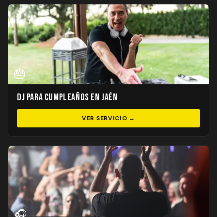
🎂
DJ para Cumpleaños en Jaén
VER SERVICIO →
🎧