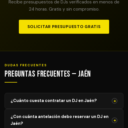
Recibe presupuestos de DJs verificados en menos de
24 horas. Gratis y sin compromiso.
SOLICITAR PRESUPUESTO GRATIS
DUDAS FRECUENTES
Preguntas Frecuentes — Jaén
+
¿Cuánto cuesta contratar un DJ en Jaén?
El precio de un DJ profesional en Jaén varía según el
¿Con cuánta antelación debo reservar un DJ en
tipo de evento, duración y equipamiento requerido. Los
+
Jaén?
servicios comienzan desde 400€ € para eventos de 2-