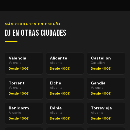
Entre 1 y 2 horas antes del evento para equipos
estándar. Para equipos avanzados (pantallas LED,
efectos especiales, múltiples sistemas de PA) pueden
necesitarse 2–3 horas. Montaje y desmontaje siempre
MÁS CIUDADES EN ESPAÑA
incluidos en el precio.
DJ en Otras Ciudades
Valencia
Alicante
Castellón
Valencia
Alicante
Castellón
Desde 400€
Desde 400€
Desde 400€
Torrent
Elche
Gandia
Valencia
Alicante
Valencia
Desde 400€
Desde 400€
Desde 400€
Benidorm
Dénia
Torrevieja
Alicante
Alicante
Alicante
Desde 400€
Desde 400€
Desde 400€