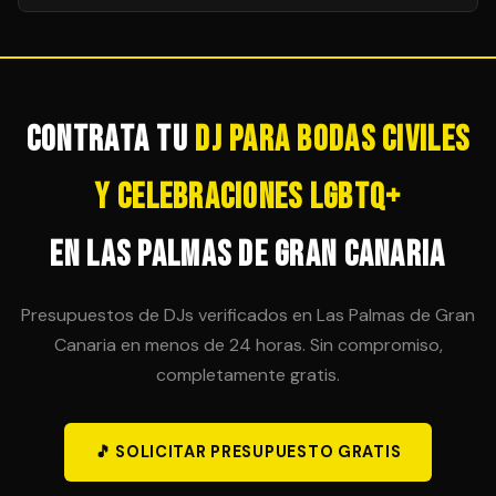
cancelación y cobertura ante incidencias, garantizando
La mayoría de DJs ofrecen la posibilidad de ampliar la
tranquilidad total para el organizador.
sesión en horas adicionales, siempre que sea
técnicamente posible. Es importante acordar esta
posibilidad en el contrato inicial para evitar sorpresas
de última hora.
Contrata tu
DJ para Bodas Civiles
y Celebraciones LGBTQ+
en Las Palmas de Gran Canaria
Presupuestos de DJs verificados en Las Palmas de Gran
Canaria en menos de 24 horas. Sin compromiso,
completamente gratis.
🎵 SOLICITAR PRESUPUESTO GRATIS