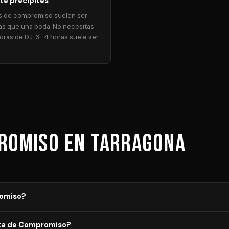
te precipites
as de compromiso suelen ser
as que una boda. No necesitas
ras de DJ: 3–4 horas suele ser
.
promiso en Tarragona
romiso?
el aforo, duración y equipamiento necesario. Los precios mostrados
sta de Compromiso?
in compromiso y recibe propuestas de DJs verificados en menos de 