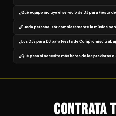
horas.
Para garantizar disponibilidad del mejor profesional, 
¿Qué equipo incluye el servicio de DJ para Fiesta
eventos generales. Para bodas y eventos en temporada a
El servicio estándar incluye mesa de mezclas profesional
¿Puedo personalizar completamente la música par
micrófonos inalámbricos y equipo de respaldo ante aver
y asistente técnico dedicado.
Sí, siempre. El DJ coordinará una reunión previa para def
¿Los DJs para DJ para Fiesta de Compromiso traba
momentos clave del evento y temas que no deseas. Esta p
Todos los DJs de nuestra plataforma formalizan la contra
¿Qué pasa si necesito más horas de las previstas d
incluido, horarios, condiciones de cancelación y cobertur
La mayoría de DJs ofrecen la posibilidad de ampliar la s
importante acordar esta posibilidad en el contrato inicia
Contrata 