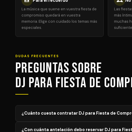
📸
🕰️
Para el recuerdo
No 
La música que suene en vuestra fiesta de
Las fiest
compromiso quedará en vuestra
más íntim
memoria. Elige con cuidado los temas más
muchas ho
especiales.
suficiente
DUDAS FRECUENTES
Preguntas sobre
DJ para Fiesta de Com
¿Cuánto cuesta contratar DJ para Fiesta de Comp
El precio de DJ para Fiesta de Compromiso varía según 
¿Con cuánta antelación debo reservar DJ para Fie
orientativos; solicita tu presupuesto personalizado y s