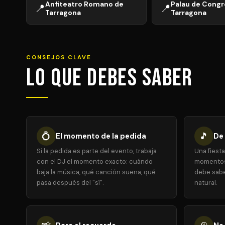
Anfiteatro Romano de
Palau de Congr
📍
📍
Tarragona
Tarragona
CONSEJOS CLAVE
Lo que debes saber
💍
🎵
El momento de la pedida
De 
Si la pedida es parte del evento, trabaja
Una fiest
con el DJ el momento exacto: cuándo
momentos: 
baja la música, qué canción suena, qué
debe sabe
pasa después del "sí".
natural.