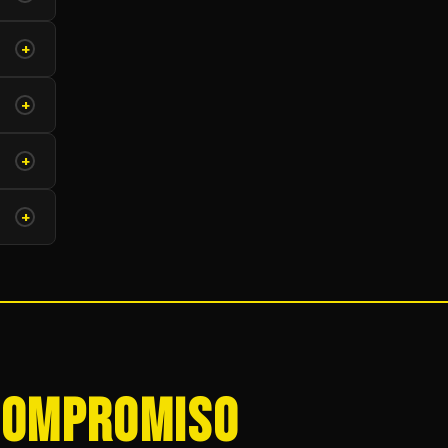
+
+
 LED
+
+
or.
s
 Compromiso