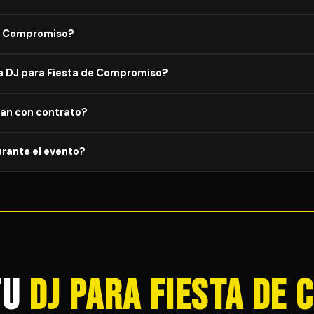
recomendamos reservar con al menos 4–8 semanas de antelación para
 de Compromiso?
lta (mayo–agosto), lo ideal es reservar con 3–6 meses antes.
, sistema de altavoces adaptado al aforo, iluminación LED básica,
a DJ para Fiesta de Compromiso?
ías. Los paquetes premium incorporan efectos especiales, pantallas
inir el repertorio completo: géneros preferidos, canciones especiales,
jan con contrato?
ersonalización es parte del servicio estándar, sin coste adicional.
tación mediante contrato oficial. Esto especifica el equipamiento
urante el evento?
a ante incidencias, garantizando tranquilidad total para el organizad
esión en horas adicionales, siempre que sea técnicamente posible. E
l para evitar sorpresas de última hora.
tu
DJ para Fiesta de