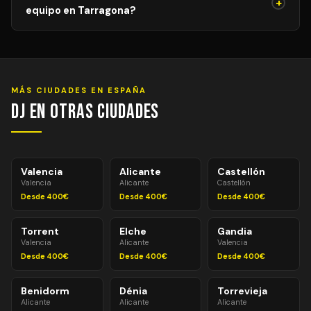
+
sesiones 100% temáticas.
equipo en Tarragona?
la reunión previa para garantizar la coherencia musical y
evitar interrupciones durante la sesión.
Entre 1 y 2 horas antes del evento para equipos
estándar. Para equipos avanzados (pantallas LED,
efectos especiales, múltiples sistemas de PA) pueden
necesitarse 2–3 horas. Montaje y desmontaje siempre
MÁS CIUDADES EN ESPAÑA
incluidos en el precio.
DJ en Otras Ciudades
Valencia
Alicante
Castellón
Valencia
Alicante
Castellón
Desde 400€
Desde 400€
Desde 400€
Torrent
Elche
Gandia
Valencia
Alicante
Valencia
Desde 400€
Desde 400€
Desde 400€
Benidorm
Dénia
Torrevieja
Alicante
Alicante
Alicante